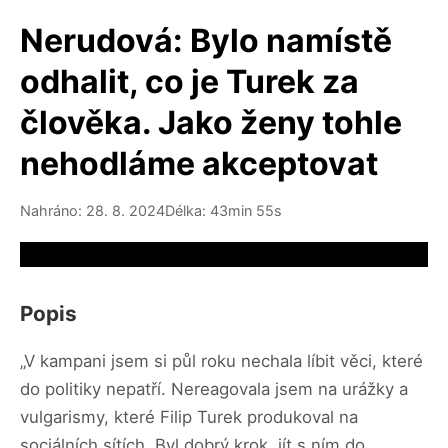
Nerudová: Bylo namístě
odhalit, co je Turek za
člověka. Jako ženy tohle
nehodláme akceptovat
Nahráno: 28. 8. 2024
Délka: 43min 55s
Video source not available
Popis
„V kampani jsem si půl roku nechala líbit věci, které
do politiky nepatří. Nereagovala jsem na urážky a
vulgarismy, které Filip Turek produkoval na
sociálních sítích. Byl dobrý krok, jít s ním do