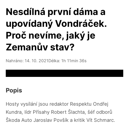
Nesdílná první dáma a
upovídaný Vondráček.
Proč nevíme, jaký je
Zemanův stav?
Nahráno: 14. 10. 2021
Délka: 1h 11min 36s
Video source not available
Popis
Hosty vysílání jsou redaktor Respektu Ondřej
Kundra, lídr Přísahy Robert Šlachta, šéf odborů
Škoda Auto Jaroslav Povšík a kritik Vít Schmarc.