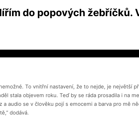
ířím do popových žebříčků. V
možné. To vnitřní nastavení, že to nejde, je největší př
děl stala objevem roku. Teď by se ráda prosadila i na m
az a audio se v člověku pojí s emocemi a barva pro mě ně
tě,” dodává.