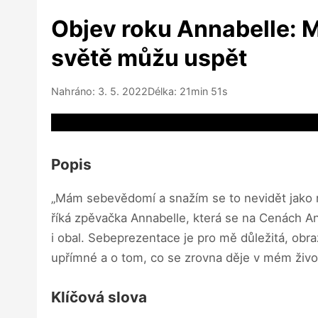
Objev roku Annabelle: M
světě můžu uspět
Nahráno: 3. 5. 2022
Délka: 21min 51s
Video source not available
Popis
„Mám sebevědomí a snažím se to nevidět jako ne
říká zpěvačka Annabelle, která se na Cenách An
i obal. Sebeprezentace je pro mě důležitá, obr
upřímné a o tom, co se zrovna děje v mém živo
Klíčová slova