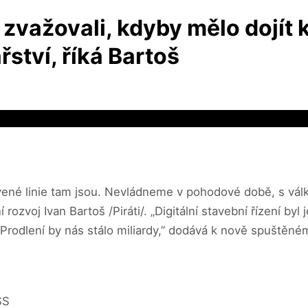
zvažovali, kdyby mělo dojít
tví, říká Bartoš
rvené linie tam jsou. Nevládneme v pohodové době, s válk
 rozvoj Ivan Bartoš /Piráti/. „Digitální stavební řízení byl
 Prodlení by nás stálo miliardy,” dodává k nově spuštěn
SS