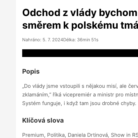
Odchod z vlády bychom 
směrem k polskému tmářs
Nahráno: 5. 7. 2024
Délka: 36min 51s
Video source not available
Popis
„Do vlády jsme vstoupili s nějakou misí, ale če
zklamáním,” říká vicepremiér a ministr pro místní
Systém funguje, i když tam jsou drobné chyby.
Klíčová slova
Premium, Politika, Daniela Drtinová, Show in R