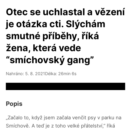
Otec se uchlastal a vězení
je otázka cti. Slýchám
smutné příběhy, říká
žena, která vede
“smíchovský gang”
Nahráno: 5. 8. 2021
Délka: 26min 6s
Video source not available
Popis
„Začalo to, když jsem začala venčit psy v parku na
Smíchově. A teď je z toho velké přátelství,” říká