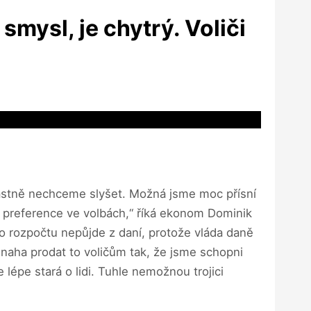
 smysl, je chytrý. Voliči
e vlastně nechceme slyšet. Možná jsme moc přísní
me preference ve volbách,“ říká ekonom Dominik
ho rozpočtu nepůjde z daní, protože vláda daně
snaha prodat to voličům tak, že jsme schopni
 lépe stará o lidi. Tuhle nemožnou trojici