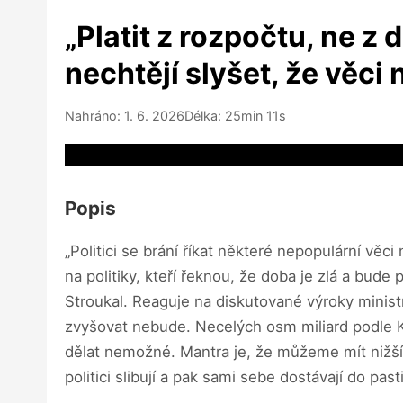
„Platit z rozpočtu, ne z 
nechtějí slyšet, že věci 
Nahráno: 1. 6. 2026
Délka: 25min 11s
Video source not available
Popis
„Politici se brání říkat některé nepopulární vě
na politiky, kteří řeknou, že doba je zlá a bu
Stroukal. Reaguje na diskutované výroky ministr
zvyšovat nebude. Necelých osm miliard podle Kl
dělat nemožné. Mantra je, že můžeme mít nižší z
politici slibují a pak sami sebe dostávají do past