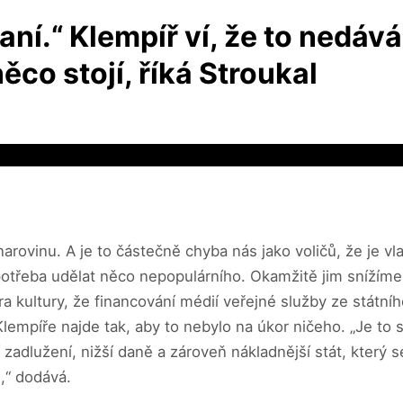
daní.“ Klempíř ví, že to nedává
něco stojí, říká Stroukal
ci narovinu. A je to částečně chyba nás jako voličů, že j
de potřeba udělat něco nepopulárního. Okamžitě jim sníží
a kultury, že financování médií veřejné služby ze státní
empíře najde tak, aby to nebylo na úkor ničeho. „Je to 
adlužení, nižší daně a zároveň nákladnější stát, který se
i,“ dodává.