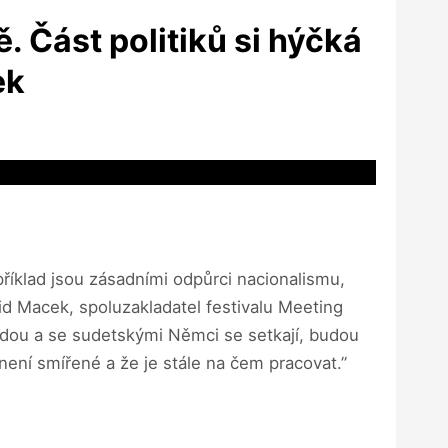
 Část politiků si hýčká
ek
říklad jsou zásadními odpůrci nacionalismu,
id Macek, spoluzakladatel festivalu Meeting
ijdou a se sudetskými Němci se setkají, budou
ení smířené a že je stále na čem pracovat.”