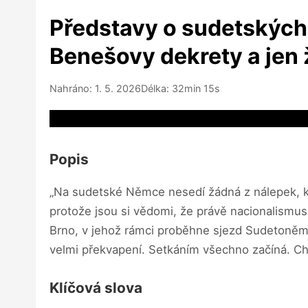
Představy o sudetských 
Benešovy dekrety a jen ž
Nahráno: 1. 5. 2026
Délka: 32min 15s
Video source not available
Popis
„Na sudetské Němce nesedí žádná z nálepek, kte
protože jsou si vědomi, že právě nacionalismus
Brno, v jehož rámci proběhne sjezd Sudetoněmec
velmi překvapení. Setkáním všechno začíná. Cho
Klíčová slova