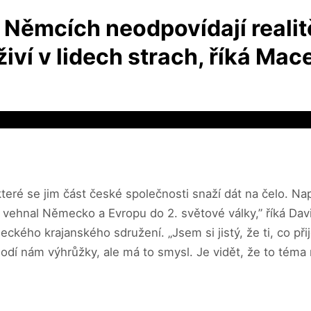
Němcích neodpovídají realitě.
iví v lidech strach, říká Mac
ré se jim část české společnosti snaží dát na čelo. Nap
 vehnal Německo a Evropu do 2. světové války,” říká Dav
kého krajanského sdružení. „Jsem si jistý, že ti, co př
dí nám výhrůžky, ale má to smysl. Je vidět, že to téma n