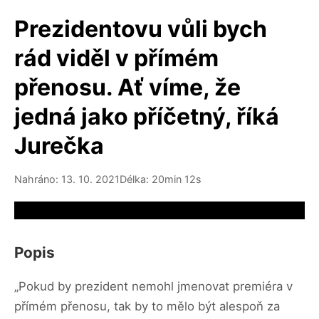
Prezidentovu vůli bych
rád viděl v přímém
přenosu. Ať víme, že
jedná jako příčetný, říká
Jurečka
Nahráno: 13. 10. 2021
Délka: 20min 12s
Video source not available
Popis
„Pokud by prezident nemohl jmenovat premiéra v
přímém přenosu, tak by to mělo být alespoň za