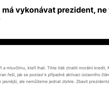
má vykonávat prezident, ne 
r
a mluvčímu, kteří lhali. Tihle lidé ztratili morální kredit
ran řeší, jak se postaví k případné aktivaci ústavního čl
 jasnější, ale nemůžeme jednat zbrkle. Zbavit preziden