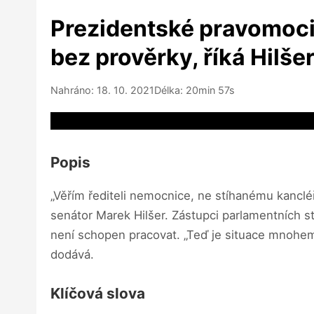
Prezidentské pravomoci 
bez prověrky, říká Hilše
Nahráno: 18. 10. 2021
Délka: 20min 57s
Video source not available
Popis
„Věřím řediteli nemocnice, ne stíhanému kancléři 
senátor Marek Hilšer. Zástupci parlamentních st
není schopen pracovat. „Teď je situace mnohem
dodává.
Klíčová slova