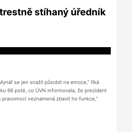
trestně stíhaný úředník
, Mynář se jen snažil působit na emoce,” říká
ánku 66 poté, co ÚVN informovala, že prezident
ta pravomocí neznamená zbavit ho funkce,”