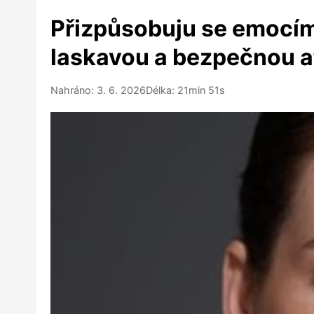
Přizpůsobuju se emocím 
laskavou a bezpečnou a
Nahráno: 3. 6. 2026
Délka: 21min 51s