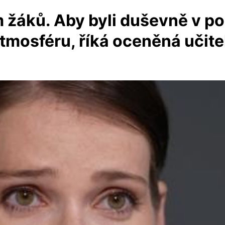
žáků. Aby byli duševně v po
tmosféru, říká oceněná učite