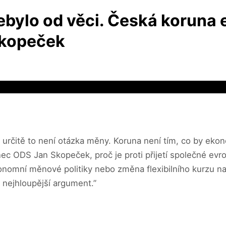
bylo od věci. Česká koruna 
Skopeček
rčitě to není otázka měny. Koruna není tím, co by ekonom
lanec ODS Jan Skopeček, proč je proti přijetí společné e
nomní měnové politiky nebo změna flexibilního kurzu na f
n nejhloupější argument.”