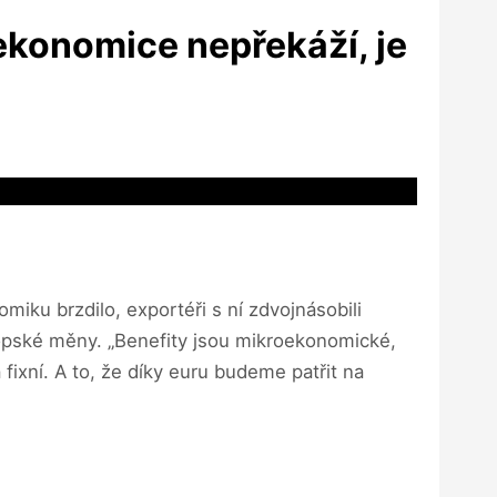
ekonomice nepřekáží, je
iku brzdilo, exportéři s ní zdvojnásobili
vropské měny. „Benefity jsou mikroekonomické,
ixní. A to, že díky euru budeme patřit na