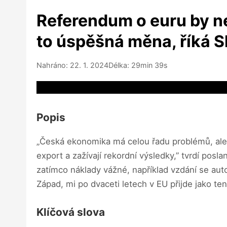
Referendum o euru by ne
to úspěšná měna, říká 
Nahráno: 22. 1. 2024
Délka: 29min 39s
Video source not available
Popis
„Česká ekonomika má celou řadu problémů, ale u
export a zažívají rekordní výsledky,” tvrdí pos
zatímco náklady vážné, například vzdání se auto
Západ, mi po dvaceti letech v EU přijde jako te
Klíčová slova