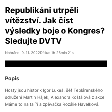
Republikáni utrpěli
vítězství. Jak číst
výsledky boje o Kongres?
Sledujte DVTV
Nahráno: 9. 11. 2022
Délka: 1h 26min 21s
Video source not available
Popis
Hosty jsou historik Igor Lukeš, šéf Teplárenského
sdružení Martin Hájek, Alexandra Košťálová z akce
Máme to na talíři a zpěvačka Rozálie Havelková.