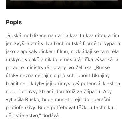
Popis
„Ruská mobilizace nahradila kvalitu kvantitou a tím
jen zvýšila ztráty. Na bachmutské frontě to vypadá
jako v apokalyptickém filmu, rozkládají se tam těla
ruských vojáků a nikdo je nesbírá,” říká výsadkář a
poradce ministryně obrany Ivo Zelinka. „Ruské
útoky neznamenají nic pro schopnost Ukrajiny
bránit se, i kdyby její průmyslový potenciál klesl na
nulu. Dodávky zbraní jdou totiž ze Západu. Aby
vytlačila Rusko, bude muset přejít do operační
protiofenzivy. Bude potřebovat těžkou techniku i
dělostřelectvo,” dodává.