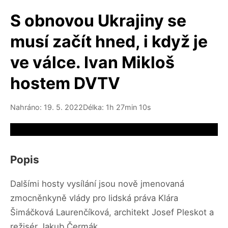
S obnovou Ukrajiny se
musí začít hned, i když je
ve válce. Ivan Mikloš
hostem DVTV
Nahráno: 19. 5. 2022
Délka: 1h 27min 10s
Video source not available
Popis
Dalšími hosty vysílání jsou nově jmenovaná
zmocněnkyně vlády pro lidská práva Klára
Šimáčková Laurenčíková, architekt Josef Pleskot a
režisér Jakub Čermák.