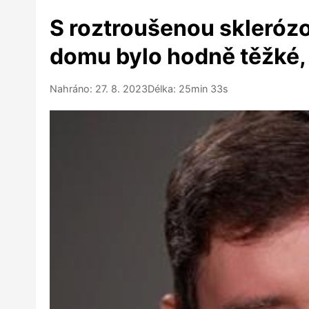
S roztroušenou sklerózou
domu bylo hodně těžké,
Nahráno: 27. 8. 2023
Délka: 25min 33s