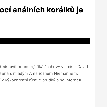
cí análních korálků je
ředstavit neumím,” říká šachový velmistr David
Carlsena s mladým Američanem Niemannem.
ův výkonnostní růst je prudký a na internetu