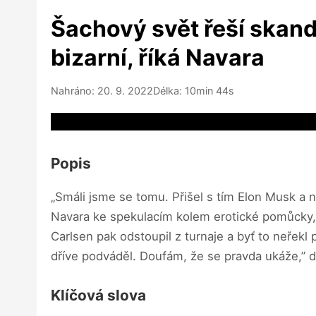
Šachový svět řeší skand
bizarní, říká Navara
Nahráno: 20. 9. 2022
Délka: 10min 44s
Video source not available
Popis
„Smáli jsme se tomu. Přišel s tím Elon Musk a n
Navara ke spekulacím kolem erotické pomůcky,
Carlsen pak odstoupil z turnaje a byť to neřek
dříve podváděl. Doufám, že se pravda ukáže,” 
Klíčová slova