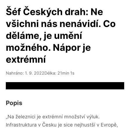
Šéf Českých drah: Ne
všichni nás nenávidí. Co
děláme, je umění
možného. Nápor je
extrémní
Nahráno: 1. 9. 2022
Délka: 21min 1s
Video source not available
Popis
„Na železnici je extrémní množství výluk.
Infrastruktura v Česku je sice nejhustší v Evropě,