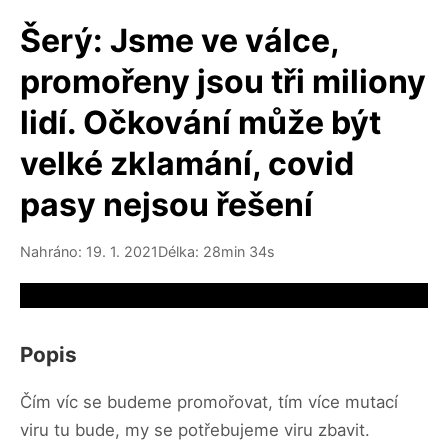
Šerý: Jsme ve válce,
promořeny jsou tři miliony
lidí. Očkování může být
velké zklamání, covid
pasy nejsou řešení
Nahráno: 19. 1. 2021
Délka: 28min 34s
Video source not available
Popis
Čím víc se budeme promořovat, tím více mutací
viru tu bude, my se potřebujeme viru zbavit.