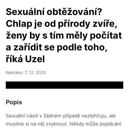
Sexuální obtěžování?
Chlap je od přírody zvíře,
ženy by s tím měly počítat
a zařídit se podle toho,
říká Uzel
Nahráno: 7. 12. 2020
Video source not available
Popis
Sexuální násilí v žádném případě nezlehčuju, ale
musíme si na něj zvyknout. Někdy může poplácání