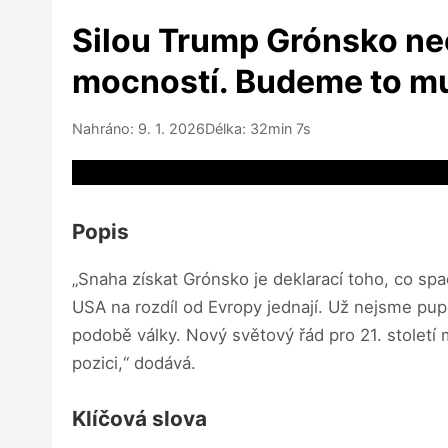
Silou Trump Grónsko neob
mocností. Budeme to mu
Nahráno: 9. 1. 2026
Délka: 32min 7s
Video source not available
Popis
„Snaha získat Grónsko je deklarací toho, co spa
USA na rozdíl od Evropy jednají. Už nejsme pupe
podobě války. Nový světový řád pro 21. století m
pozici,“ dodává.
Klíčová slova