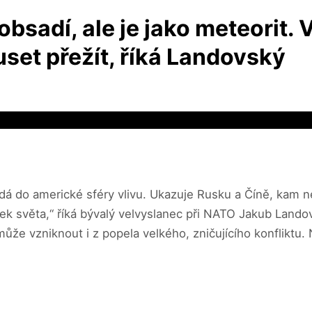
sadí, ale je jako meteorit. 
set přežít, říká Landovský
dá do americké sféry vlivu. Ukazuje Rusku a Číně, kam ne
k světa,“ říká bývalý velvyslanec při NATO Jakub Landovs
ůže vzniknout i z popela velkého, zničujícího konfliktu. N