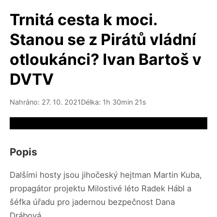
Trnitá cesta k moci.
Stanou se z Pirátů vládní
otloukánci? Ivan Bartoš v
DVTV
Nahráno: 27. 10. 2021
Délka: 1h 30min 21s
Video source not available
Popis
Dalšími hosty jsou jihočeský hejtman Martin Kuba,
propagátor projektu Milostivé léto Radek Hábl a
šéfka úřadu pro jadernou bezpečnost Dana
Drábová.