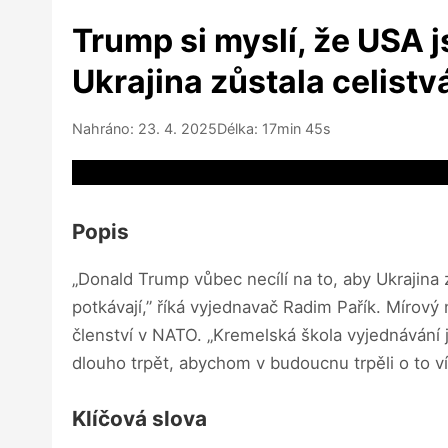
Trump si myslí, že USA 
Ukrajina zůstala celistvá
Nahráno: 23. 4. 2025
Délka: 17min 45s
Video source not available
Popis
„Donald Trump vůbec necílí na to, aby Ukrajina 
potkávají,” říká vyjednavač Radim Pařík. Mírov
členství v NATO. „Kremelská škola vyjednávání
dlouho trpět, abychom v budoucnu trpěli o to ví
Klíčová slova