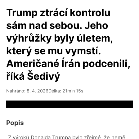
Trump ztrácí kontrolu
sám nad sebou. Jeho
výhrůžky byly úletem,
který se mu vymstí.
Američané Írán podcenili,
říká Šedivý
Nahráno: 8. 4. 2026
Délka: 21min 15s
Video source not available
Popis
„Z výroků Donalda Trumpa bylo zřejmé, že neměl