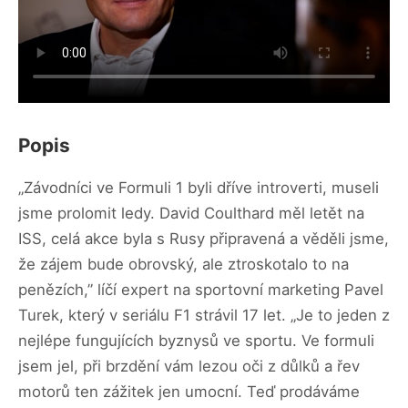
Popis
„Závodníci ve Formuli 1 byli dříve introverti, museli
jsme prolomit ledy. David Coulthard měl letět na
ISS, celá akce byla s Rusy připravená a věděli jsme,
že zájem bude obrovský, ale ztroskotalo to na
penězích,” líčí expert na sportovní marketing Pavel
Turek, který v seriálu F1 strávil 17 let. „Je to jeden z
nejlépe fungujících byznysů ve sportu. Ve formuli
jsem jel, při brzdění vám lezou oči z důlků a řev
motorů ten zážitek jen umocní. Teď prodáváme