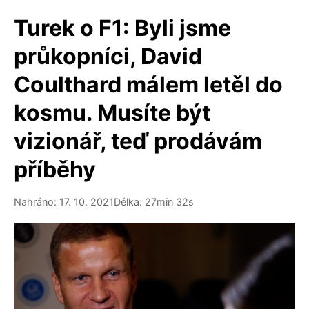
Turek o F1: Byli jsme
průkopníci, David
Coulthard málem letěl do
kosmu. Musíte být
vizionář, teď prodávám
příběhy
Nahráno: 17. 10. 2021
Délka: 27min 32s