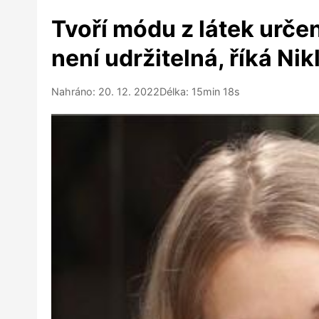
Tvoří módu z látek urče
není udržitelná, říká Nik
Nahráno: 20. 12. 2022
Délka: 15min 18s