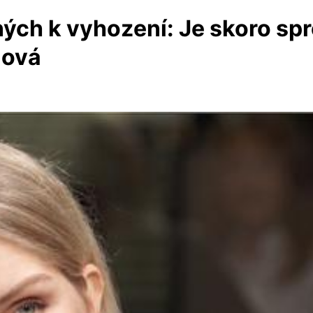
ných k vyhození: Je skoro sp
lová