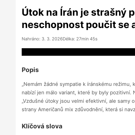
Útok na Írán je strašný 
neschopnost poučit se a
Nahráno: 3. 3. 2026
Délka: 27min 45s
Video source not available
Popis
„Nemám žádné sympatie k íránskému režimu, kter
nabízí jen málo variant, které by byly pozitivn
„Vzdušné útoky jsou velmi efektivní, ale samy 
strany Američanů mix zdůvodnění, která si navz
Klíčová slova