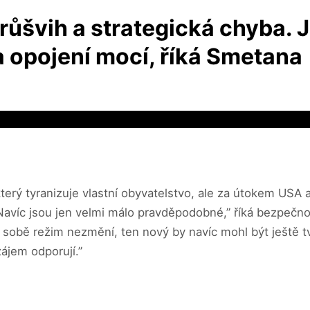
průšvih a strategická chyba. 
 opojení mocí, říká Smetana
ý tyranizuje vlastní obyvatelstvo, ale za útokem USA a
í. Navíc jsou jen velmi málo pravděpodobné,” říká bezpeč
o sobě režim nezmění, ten nový by navíc mohl být ještě t
ájem odporují.”