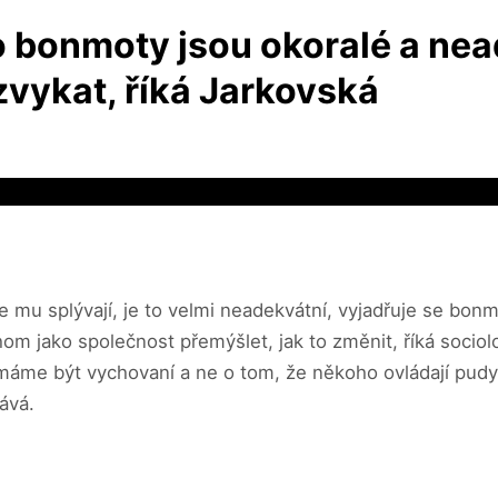
ho bonmoty jsou okoralé a nea
vykat, říká Jarkovská
ole mu splývají, je to velmi neadekvátní, vyjadřuje se bo
hom jako společnost přemýšlet, jak to změnit, říká socio
máme být vychovaní a ne o tom, že někoho ovládají pudy. 
ává.