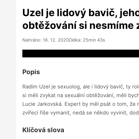
Uzel je lidový bavič, je
obtěžování si nesmíme z
Nahráno: 16. 12. 2020
Délka: 25min 43s
Video source not available
Popis
Radim Uzel je sexuolog, ale i lidový bavič, ty r
si měli zvykat na sexuální obtěžování, měli byc
Lucie Jarkovská. Expert by měl psát o tom, že 
zvířecí říše vymanit, nedá se někdo vyvinit, dod
Klíčová slova