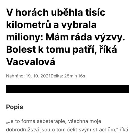
V horách uběhla tisíc
kilometrů a vybrala
miliony: Mám ráda výzvy.
Bolest k tomu patří, říká
Vacvalová
Nahráno: 19. 10. 2021
Délka: 25min 16s
Video source not available
Popis
„Je to forma sebeterapie, všechna moje
dobrodružství jsou o tom čelit svým strachům,” říká