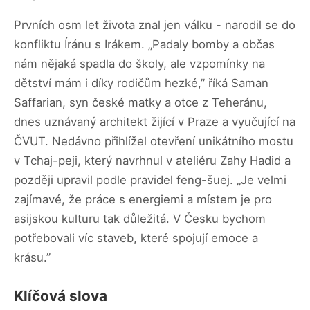
Prvních osm let života znal jen válku - narodil se do
konfliktu Íránu s Irákem. „Padaly bomby a občas
nám nějaká spadla do školy, ale vzpomínky na
dětství mám i díky rodičům hezké,” říká Saman
Saffarian, syn české matky a otce z Teheránu,
dnes uznávaný architekt žijící v Praze a vyučující na
ČVUT. Nedávno přihlížel otevření unikátního mostu
v Tchaj-peji, který navrhnul v ateliéru Zahy Hadid a
později upravil podle pravidel feng-šuej. „Je velmi
zajímavé, že práce s energiemi a místem je pro
asijskou kulturu tak důležitá. V Česku bychom
potřebovali víc staveb, které spojují emoce a
krásu.”
Klíčová slova