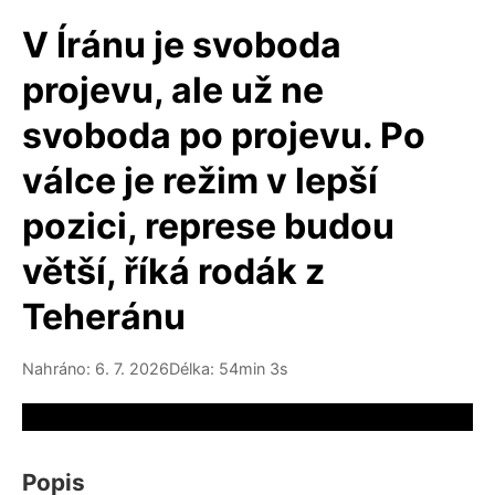
V Íránu je svoboda
projevu, ale už ne
svoboda po projevu. Po
válce je režim v lepší
pozici, represe budou
větší, říká rodák z
Teheránu
Nahráno: 6. 7. 2026
Délka: 54min 3s
Video source not available
Popis