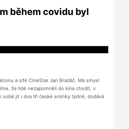
ilm během covidu byl
 Falconu a sítě CineStar Jan Bradáč. Má smysl
íme, že lidé nezapomněli do kina chodit, v
i sobě jít i dva tři české snímky týdně, dodává