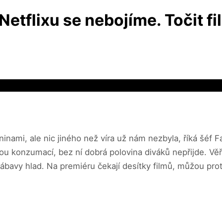
Netflixu se nebojíme. Točit f
dninami, ale nic jiného než víra už nám nezbyla, říká šéf
ou konzumací, bez ní dobrá polovina diváků nepřijde. Věř
zábavy hlad. Na premiéru čekají desítky filmů, můžou prot