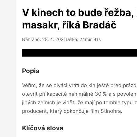
V kinech to bude řežba, 
masakr, říká Bradáč
Nahráno: 28. 4. 2021
Délka: 24min 41s
Video source not available
Popis
Věřím, že se diváci vrátí do kin ještě před práz
otevřít při kapacitě minimálně 30 % a s povolen
jiných zemích je vidět, že mají po tomhle typu 
producent, který dokončuje film Stínohra.
Klíčová slova