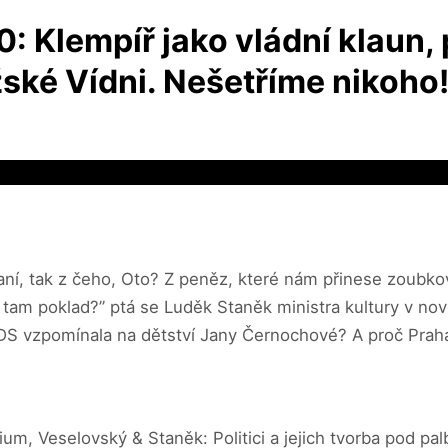
: Klempíř jako vládní klaun,
žské Vídni. Nešetříme nikoho
aní, tak z čeho, Oto? Z peněz, které nám přinese zoubko
tam poklad?” ptá se Luděk Staněk ministra kultury v nov
ODS vzpomínala na dětství Jany Černochové? A proč Prah
um, Veselovský & Staněk: Politici a jejich tvorba pod pa