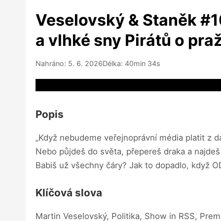
Veselovský & Staněk #10
a vlhké sny Pirátů o pra
Nahráno: 5. 6. 2026
Délka: 40min 34s
Video source not available
Popis
„Když nebudeme veřejnoprávní média platit z d
Nebo půjdeš do světa, přepereš draka a najdeš 
Babiš už všechny čáry? Jak to dopadlo, když 
Klíčová slova
Martin Veselovský, Politika, Show in RSS, Premi