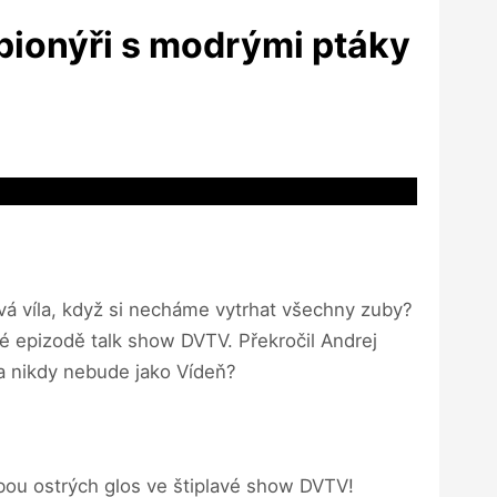
 pionýři s modrými ptáky
!
vá víla, když si necháme vytrhat všechny zuby?
é epizodě talk show DVTV. Překročil Andrej
a nikdy nebude jako Vídeň?
lbou ostrých glos ve štiplavé show DVTV!