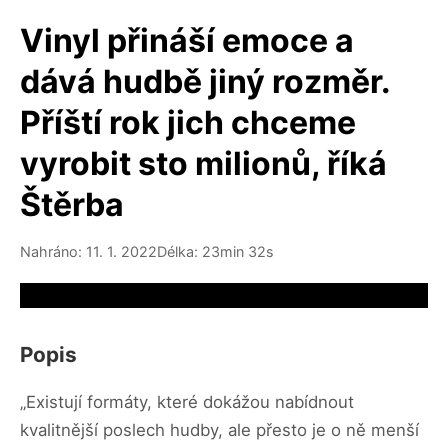
Vinyl přináší emoce a
dává hudbě jiný rozměr.
Příští rok jich chceme
vyrobit sto milionů, říká
Štěrba
Nahráno: 11. 1. 2022
Délka: 23min 32s
Video source not available
Popis
„Existují formáty, které dokážou nabídnout
kvalitnější poslech hudby, ale přesto je o ně menší