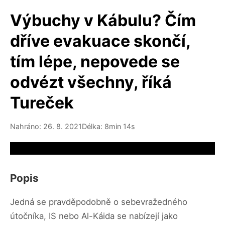
Výbuchy v Kábulu? Čím
dříve evakuace skončí,
tím lépe, nepovede se
odvézt všechny, říká
Tureček
Nahráno: 26. 8. 2021
Délka: 8min 14s
Video source not available
Popis
Jedná se pravděpodobně o sebevražedného
útočníka, IS nebo Al-Káida se nabízejí jako