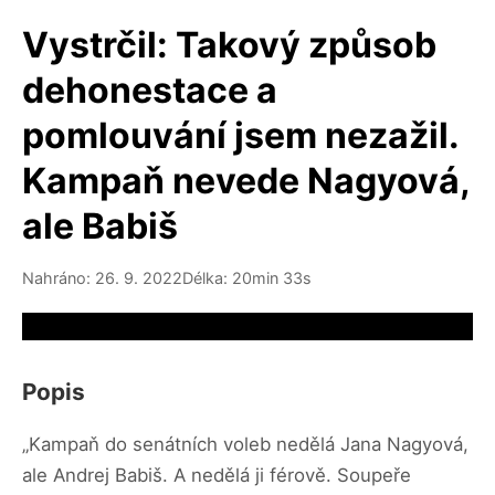
Vystrčil: Takový způsob
dehonestace a
pomlouvání jsem nezažil.
Kampaň nevede Nagyová,
ale Babiš
Nahráno: 26. 9. 2022
Délka: 20min 33s
Video source not available
Popis
„Kampaň do senátních voleb nedělá Jana Nagyová,
ale Andrej Babiš. A nedělá ji férově. Soupeře