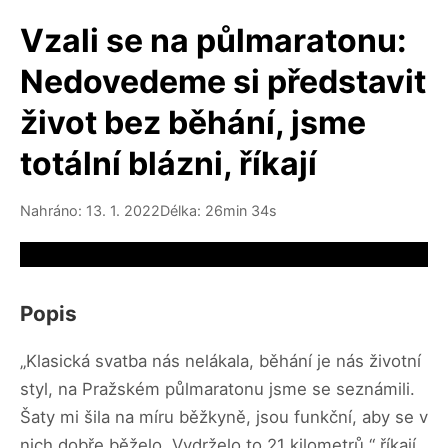
Vzali se na půlmaratonu:
Nedovedeme si představit
život bez běhání, jsme
totální blázni, říkají
Nahráno: 13. 1. 2022
Délka: 26min 34s
Video source not available
Popis
„Klasická svatba nás nelákala, běhání je nás životní
styl, na Pražském půlmaratonu jsme se seznámili.
Šaty mi šila na míru běžkyně, jsou funkční, aby se v
nich dobře běželo. Vydrželo to 21 kilometrů,“ říkají