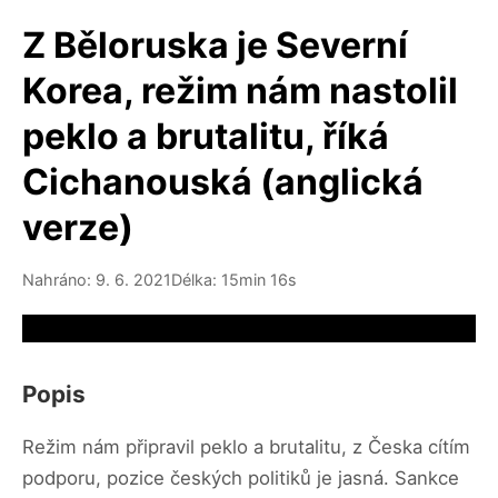
Z Běloruska je Severní
Korea, režim nám nastolil
peklo a brutalitu, říká
Cichanouská (anglická
verze)
Nahráno: 9. 6. 2021
Délka: 15min 16s
Video source not available
Popis
Režim nám připravil peklo a brutalitu, z Česka cítím
podporu, pozice českých politiků je jasná. Sankce