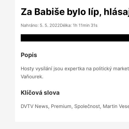
Za Babiše bylo líp, hlás
Nahráno: 5. 5. 2022
Délka: 1h 11min 31s
Video source not available
Popis
Hosty vysílání jsou expertka na politický mark
Vaňourek.
Klíčová slova
DVTV News, Premium, Společnost, Martin Veselo