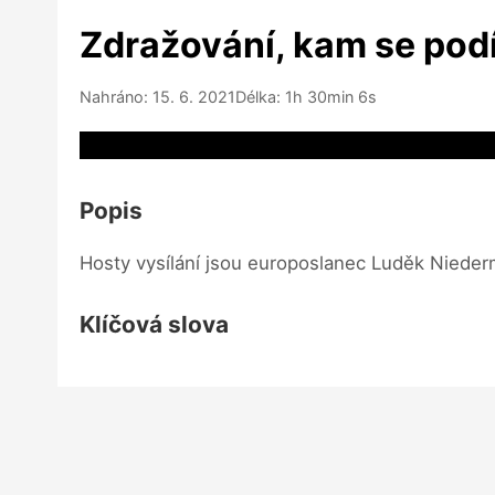
Zdražování, kam se podí
Nahráno: 15. 6. 2021
Délka: 1h 30min 6s
Video source not available
Popis
Hosty vysílání jsou europoslanec Luděk Nieder
Klíčová slova