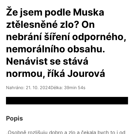
Že jsem podle Muska
ztělesněné zlo? On
nebrání šíření odporného,
nemorálního obsahu.
Nenávist se stává
normou, říká Jourová
Nahráno: 21. 10. 2024
Délka: 39min 54s
Video source not available
Popis
„Osobně rozlišuju dobro a zlo a čekala bych to i od