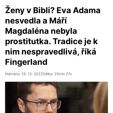
Ženy v Bibli? Eva Adama
nesvedla a Máří
Magdaléna nebyla
prostitutka. Tradice je k
nim nespravedlivá, říká
Fingerland
Nahráno: 19. 12. 2022
Délka: 25min 27s