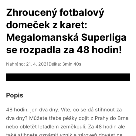
Zhroucený fotbalový
domeček z karet:
Megalomanská Superliga
se rozpadla za 48 hodin!
Nahráno: 21. 4. 2021
Délka: 3min 40s
Video source not available
Popis
48 hodin, jen dva dny. Víte, co se dá stihnout za
dva dny? Můžete třeba pěšky dojít z Prahy do Brna
nebo obletět letadlem zeměkouli. Za 48 hodin ale
také stihnete oznámit vznik a zároveň dovést na