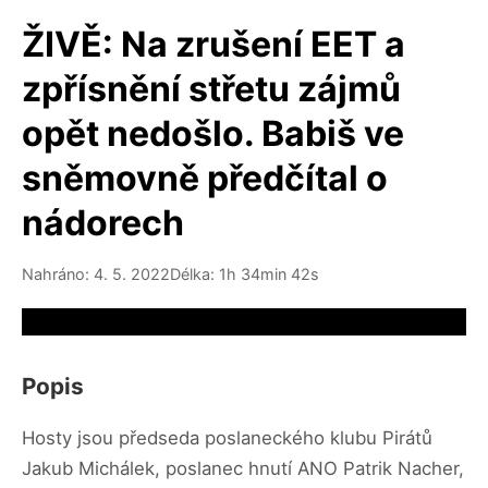
ŽIVĚ: Na zrušení EET a
zpřísnění střetu zájmů
opět nedošlo. Babiš ve
sněmovně předčítal o
nádorech
Nahráno: 4. 5. 2022
Délka: 1h 34min 42s
Video source not available
Popis
Hosty jsou předseda poslaneckého klubu Pirátů
Jakub Michálek, poslanec hnutí ANO Patrik Nacher,