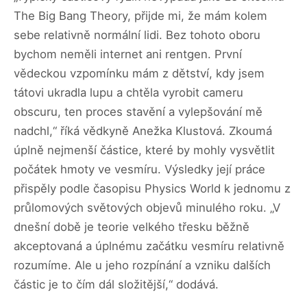
The Big Bang Theory, přijde mi, že mám kolem
sebe relativně normální lidi. Bez tohoto oboru
bychom neměli internet ani rentgen. První
vědeckou vzpomínku mám z dětství, kdy jsem
tátovi ukradla lupu a chtěla vyrobit cameru
obscuru, ten proces stavění a vylepšování mě
nadchl,“ říká vědkyně Anežka Klustová. Zkoumá
úplně nejmenší částice, které by mohly vysvětlit
počátek hmoty ve vesmíru. Výsledky její práce
přispěly podle časopisu Physics World k jednomu z
průlomových světových objevů minulého roku. „V
dnešní době je teorie velkého třesku běžně
akceptovaná a úplnému začátku vesmíru relativně
rozumíme. Ale u jeho rozpínání a vzniku dalších
částic je to čím dál složitější,“ dodává.