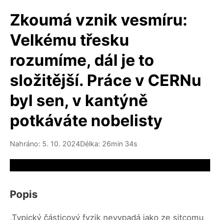
Zkoumá vznik vesmíru:
Velkému třesku
rozumíme, dál je to
složitější. Práce v CERNu
byl sen, v kantýně
potkáváte nobelisty
Nahráno: 5. 10. 2024
Délka: 26min 34s
Video source not available
Popis
„Typický částicový fyzik nevypadá jako ze sitcomu