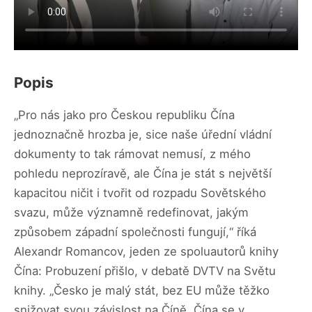
Popis
„Pro nás jako pro Českou republiku Čína
jednoznačně hrozba je, sice naše úřední vládní
dokumenty to tak rámovat nemusí, z mého
pohledu neprozíravě, ale Čína je stát s největší
kapacitou ničit i tvořit od rozpadu Sovětského
svazu, může významně redefinovat, jakým
způsobem západní společnosti fungují,“ říká
Alexandr Romancov, jeden ze spoluautorů knihy
Čína: Probuzení přišlo, v debatě DVTV na Světu
knihy. „Česko je malý stát, bez EU může těžko
snižovat svou závislost na Číně. Čína se v