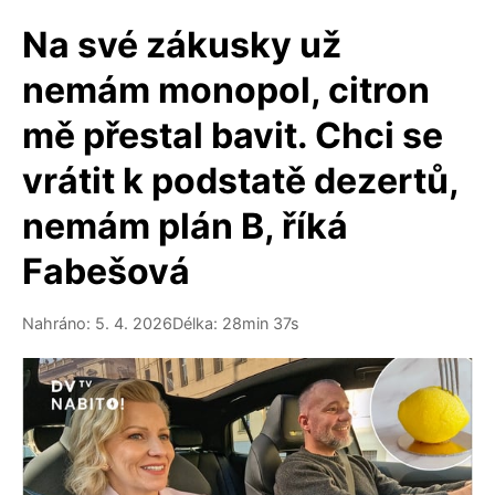
Na své zákusky už
nemám monopol, citron
mě přestal bavit. Chci se
vrátit k podstatě dezertů,
nemám plán B, říká
Fabešová
Nahráno: 5. 4. 2026
Délka: 28min 37s