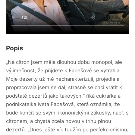
Popis
„Na citron jsem měla dlouhou dobu monopol, ale
výjimečnost, že půjdete k Fabešové se vytratila.
Moje dezerty už mě necharakterizují, projedla a
propracovala jsem se dál, strašně se chci vrátit k
podstatě dezertů jako takových,“ říká cukrářka a
podnikatelka Iveta Fabešová, která oznámila, že
bude končit se svými ikononickými zákusky, např. s
citronem, a chystá zcela novou vitrínu plnou
dezertů. „Dnes ještě víc toužím po perfekcionismu,