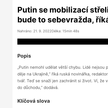
Putin se mobilizací stře
bude to sebevražda, ří
Nahráno: 21. 9. 2022
Délka: 15min 48s
Video source not available
Popis
„Putin nemohl udělat větší chybu. Lidé nejsou př
děje na Ukrajině,” říká ruská novinářka, redak
tvář. Teď se snaží jen zachránit si život. Ví, ž
do důchodu,” dodává.
Klíčová slova