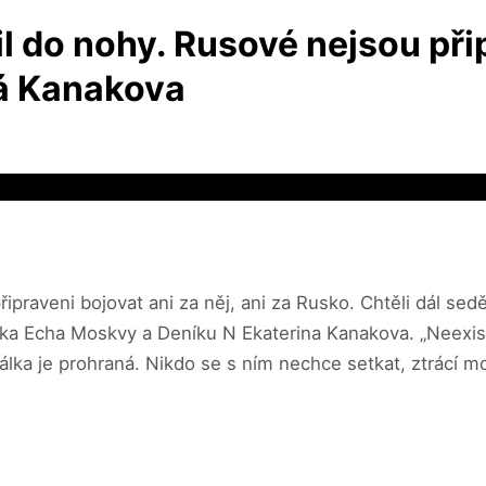
lil do nohy. Rusové nejsou při
ká Kanakova
ipraveni bojovat ani za něj, ani za Rusko. Chtěli dál sedě
torka Echa Moskvy a Deníku N Ekaterina Kanakova. „Neexis
e válka je prohraná. Nikdo se s ním nechce setkat, ztrácí m