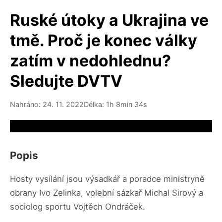
Ruské útoky a Ukrajina ve
tmě. Proč je konec války
zatím v nedohlednu?
Sledujte DVTV
Nahráno: 24. 11. 2022
Délka: 1h 8min 34s
Video source not available
Popis
Hosty vysílání jsou výsadkář a poradce ministryně
obrany Ivo Zelinka, volební sázkař Michal Sirový a
sociolog sportu Vojtěch Ondráček.